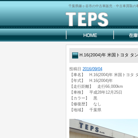
千葉県鎌ヶ谷市の中古車販売・中古車買取の事な
H.16(2004)年 米国トヨタ 
投稿日
2016/09/04
【車名】 H.16(2004)年 米国トヨタ
【年式】 H.16(2004)年
【走行距離】 走行66,000km
【車検】 平成28年12月25日
【カラー】 黒
【修復歴】 なし
【地域】 千葉県