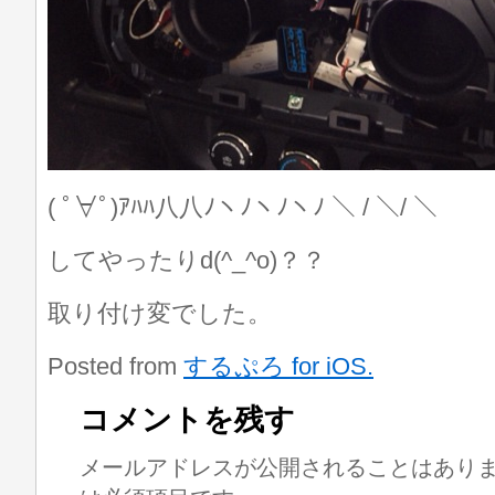
( ﾟ∀ﾟ)ｱﾊﾊ八八ﾉヽﾉヽﾉヽﾉ ＼ / ＼/ ＼
してやったりd(^_^o)？？
取り付け変でした。
Posted from
するぷろ for iOS.
コメントを残す
メールアドレスが公開されることはあり