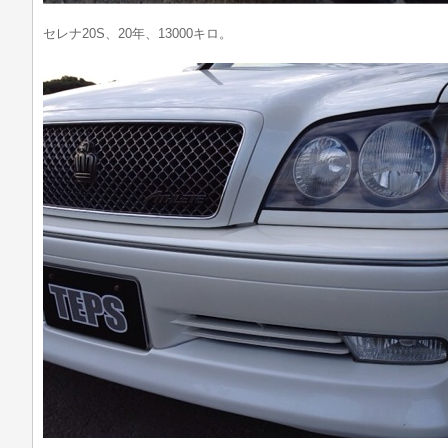
セレナ20S、20年、13000キロ。