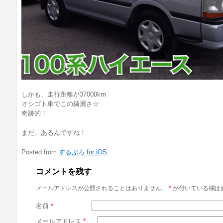
しかも、走行距離が37000km
オシゴト車でこの綺麗さ☆
奇跡的！
まだ、あるんですね！
Posted from
するぷろ for iOS.
コメントを残す
メールアドレスが公開されることはありません。
*
が付いている欄は
名前
*
メールアドレス
*